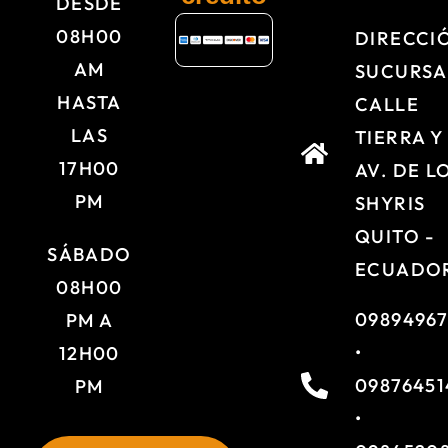
DESDE
08H00
DIRECCI
AM
SUCURSA
HASTA
CALLE
LAS
TIERRA Y
17H00
AV. DE L
PM
SHYRIS
QUITO -
SÁBADO
ECUADO
08H00
09894967
PM A
•
12H00
09876451
PM
•