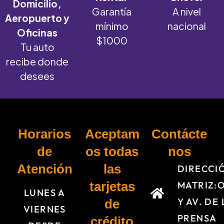
Domicilio,
Garantía
A nivel
Aeropuerto y
mínimo
nacional
Oficinas
$1000
Tu auto
recibe donde
desees
Horarios
Aceptam
Contácte
de
os
todas
nos
Atención
las
DIRECCI
tarjetas
MATRIZ:
LUNES A
Y AV. DE 
de
VIERNES
PRENSA
crédito