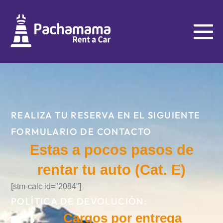
REALIZA TU RESERVA EN EL SIGUIENTE
FORMULARIO DE CONTACTO
Estas a pocos pasos de
rentar tu auto (Cat. E)
[stm-calc id="2084"]
POLÍTICA DE DEVOLUCIÓN:
Cargos por entrega