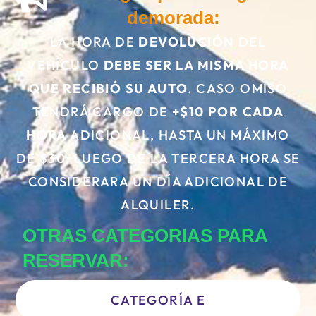
demorada:
LA HORA DE
DEVOLUCIÓN
DEL
VEHÍCULO
DEBE SER LA MISMA HORA
QUE RECIBIÓ SU AUTO
. CASO OMISO
TENDRÁ CARGO DE
+$10 POR CADA
HORA
ADICIONAL, HASTA UN MÁXIMO
DE $30; LUEGO DE LA TERCERA HORA SE
CONSIDERARA UN DÍA ADICIONAL DE
ALQUILER.
OTRAS CATEGORIAS PARA
RESERVAR:
CATEGORÍA E