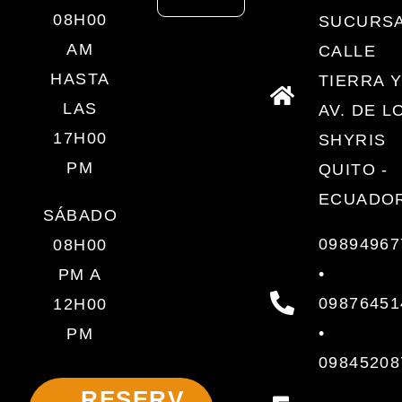
08H00
SUCURSA
AM
CALLE
HASTA
TIERRA 
LAS
AV. DE L
17H00
SHYRIS
PM
QUITO -
ECUADO
SÁBADO
09894967
08H00
•
PM A
09876451
12H00
•
PM
09845208
RESERV