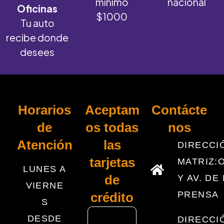
mínimo
nacional
Oficinas
$1000
Tu auto
recibe donde
desees
Horarios
Aceptam
Contácte
de
os
todas
nos
Atención
las
DIRECCI
tarjetas
MATRIZ:
LUNES A
Y AV. DE 
de
VIERNE
PRENSA
crédito
S
DESDE
DIRECCI